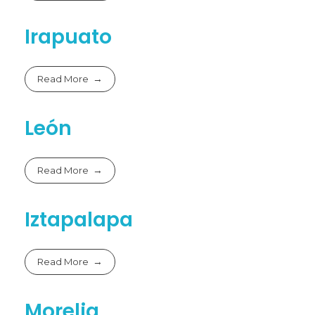
Irapuato
Read More
León
Read More
Iztapalapa
Read More
Morelia