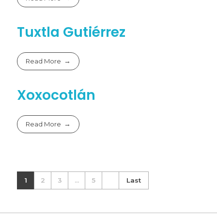
Tuxtla Gutiérrez
Read More
Xoxocotlán
Read More
1
2
3
...
5
Last